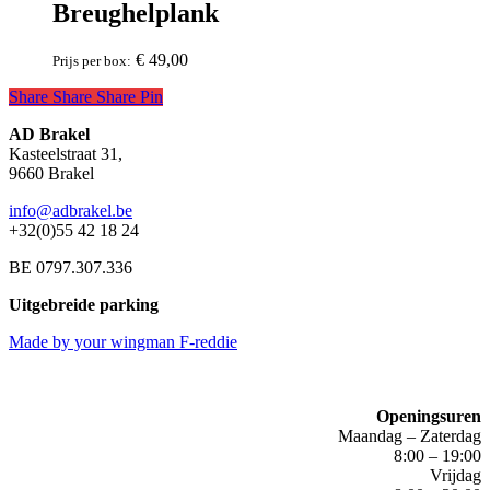
Breughelplank
€
49,00
Prijs per box:
Share
Share
Share
Share
Pin
AD Brakel
Kasteelstraat 31,
9660 Brakel
info@adbrakel.be
+32(0)55 42 18 24
BE 0797.307.336
Uitgebreide parking
Made by your wingman F-reddie
Openingsuren
Maandag – Zaterdag
8:00 – 19:00
Vrijdag