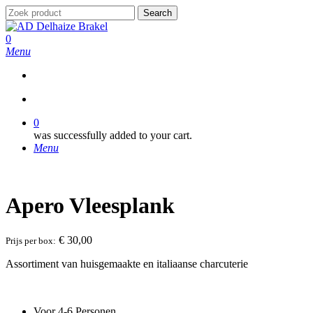
Skip
Search
to
Close
main
Search
search
0
content
Menu
search
0
was successfully added to your cart.
Menu
Apero Vleesplank
€
30,00
Prijs per box:
Assortiment van huisgemaakte en italiaanse charcuterie
Voor 4-6 Personen