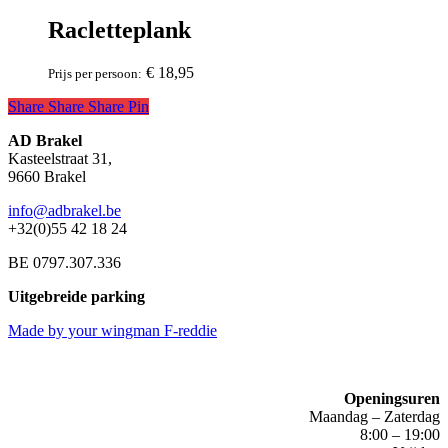
Racletteplank
€
18,95
Prijs per persoon:
Share
Share
Share
Share
Pin
AD Brakel
Kasteelstraat 31,
9660 Brakel
info@adbrakel.be
+32(0)55 42 18 24
BE 0797.307.336
Uitgebreide parking
Made by your wingman F-reddie
Openingsuren
Maandag – Zaterdag
8:00 – 19:00