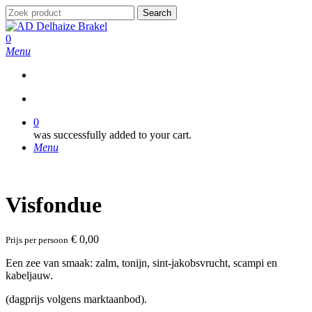
Skip
Search
to
Close
main
Search
search
0
content
Menu
search
0
was successfully added to your cart.
Menu
Visfondue
€
0,00
Prijs per persoon
Een zee van smaak: zalm, tonijn, sint-jakobsvrucht, scampi en
kabeljauw.
(dagprijs volgens marktaanbod).